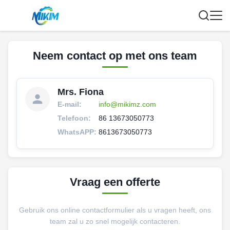
Neem contact op met ons team
Mrs. Fiona
E-mail:
info@mikimz.com
Telefoon:
86 13673050773
WhatsAPP:
8613673050773
Vraag een offerte
Gebruik ons online contactformulier als u vragen heeft, ons
team zal u zo snel mogelijk contacteren.