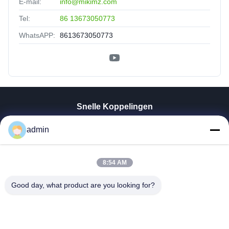
E-mail:
info@mikimz.com
Tel:
86 13673050773
WhatsAPP:
8613673050773
Snelle Koppelingen
Thuis
admin
Producten
VR-Show
Over Ons
8:54 AM
Fabrieksreis
Good day, what product are you looking for?
Kwaliteitscontrole
Contacteer Ons
Nieuws