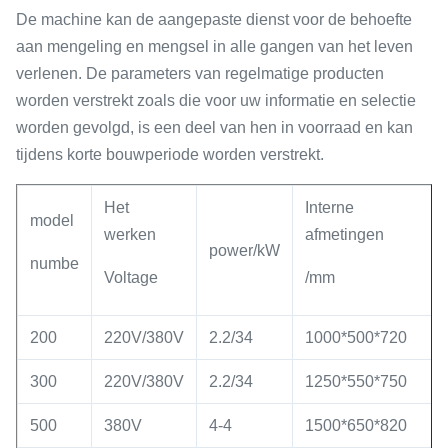
De machine kan de aangepaste dienst voor de behoefte
aan mengeling en mengsel in alle gangen van het leven
verlenen. De parameters van regelmatige producten
worden verstrekt zoals die voor uw informatie en selectie
worden gevolgd, is een deel van hen in voorraad en kan
tijdens korte bouwperiode worden verstrekt.
Het
Interne
model
werken
afmetingen
power/kW
numbe
Voltage
/mm
200
220V/380V
2.2/34
1000*500*720
300
220V/380V
2.2/34
1250*550*750
500
380V
4-4
1500*650*820