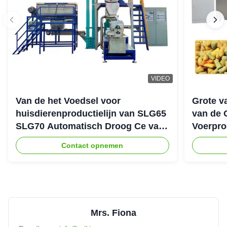
VIDEO
Van de het Voedsel voor
Grote v
huisdierenproductielijn van SLG65
van de 
SLG70 Automatisch Droog Ce van
Voerpro
de de Schroefextruder Parallel
Contact opnemen
Tweeling
Mrs. Fiona