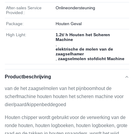
After-sales Service
Onlineondersteuning
Provided::
Package:
Houten Geval
High Light:
1.2t/ h Houten het Scheren
Machine
,
elektrische de molen van de
zaagselhamer
,
zaagselmolen stofdicht Machine
Productbeschrijving
van de het zaagselmolen van het pijnboomhout de
scherfmachine houten houten het scheren machine voor
dier/paard/kippenbeddegoed
Houten chipper wordt gebruikt voor de verwerking van de
ronde houten, houten logboeken, houten logboeken, grote
raad en de takken in houten spaanders, wordt het wijd