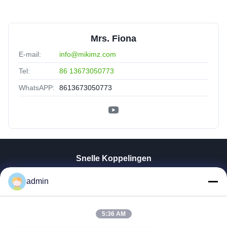
Mrs. Fiona
E-mail:
info@mikimz.com
Tel:
86 13673050773
WhatsAPP:
8613673050773
Snelle Koppelingen
Thuis
admin
Producten
VR-Show
Over Ons
5:36 AM