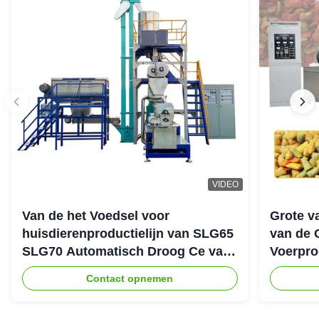
VIDEO
Van de het Voedsel voor
Grote v
huisdierenproductielijn van SLG65
van de 
SLG70 Automatisch Droog Ce van
Voerpro
de de Schroefextruder Parallel
Contact opnemen
Tweeling