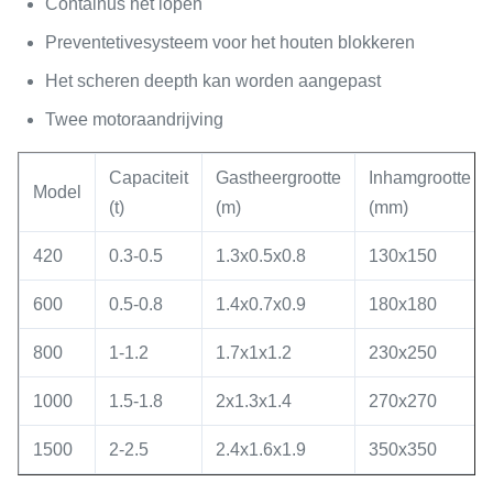
Containus het lopen
Preventetivesysteem voor het houten blokkeren
Het scheren deepth kan worden aangepast
Twee motoraandrijving
Capaciteit
Gastheergrootte
Inhamgrootte
Model
(t)
(m)
(mm)
420
0.3-0.5
1.3x0.5x0.8
130x150
600
0.5-0.8
1.4x0.7x0.9
180x180
800
1-1.2
1.7x1x1.2
230x250
1000
1.5-1.8
2x1.3x1.4
270x270
1500
2-2.5
2.4x1.6x1.9
350x350