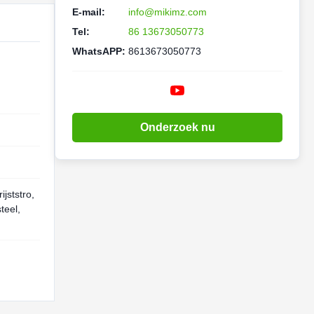
E-mail:
info@mikimz.com
Tel:
86 13673050773
WhatsAPP:
8613673050773
Onderzoek nu
rijststro,
teel,