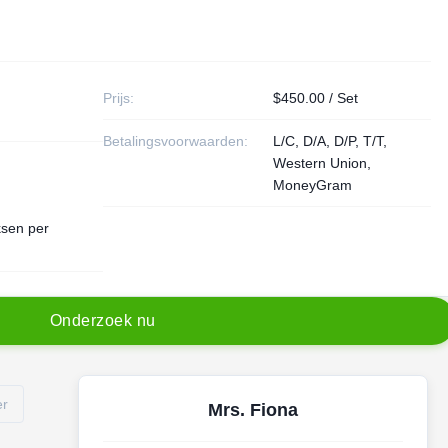
Prijs:
$450.00 / Set
Betalingsvoorwaarden:
L/C, D/A, D/P, T/T,
Western Union,
MoneyGram
ksen per
O
n
d
e
r
z
o
e
k
n
u
er
Mrs. Fiona