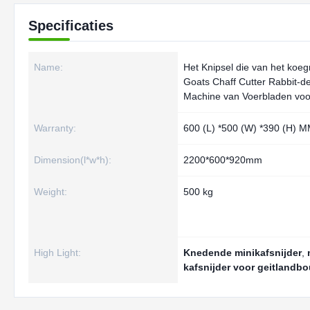
Specificaties
Name:
Het Knipsel die van het koeg
Goats Chaff Cutter Rabbit-d
Machine van Voerbladen voo
Warranty:
600 (L) *500 (W) *390 (H) 
Dimension(l*w*h):
2200*600*920mm
Weight:
500 kg
High Light:
Knedende minikafsnijder
,
kafsnijder voor geitlandbo