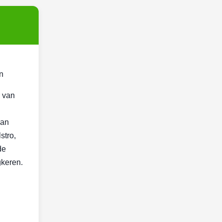
n
r van
kan
stro,
de
gkeren.