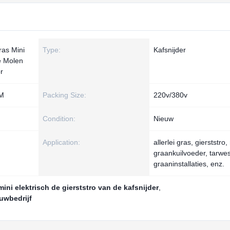
ras Mini
Type:
Kafsnijder
e Molen
r
MM
Packing Size:
220v/380v
Condition:
Nieuw
Application:
allerlei gras, gierststro, 
graankuilvoeder, tarwes
graaninstallaties, enz.
mini elektrisch de gierststro van de kafsnijder
,
uwbedrijf