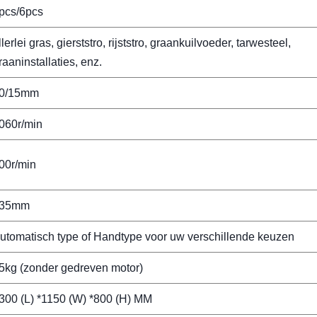
pcs/6pcs
llerlei gras, gierststro, rijststro, graankuilvoeder, tarwesteel,
raaninstallaties, enz.
0/15mm
060r/min
00r/min
35mm
utomatisch type of Handtype voor uw verschillende keuzen
5kg (zonder gedreven motor)
300 (L) *1150 (W) *800 (H) MM