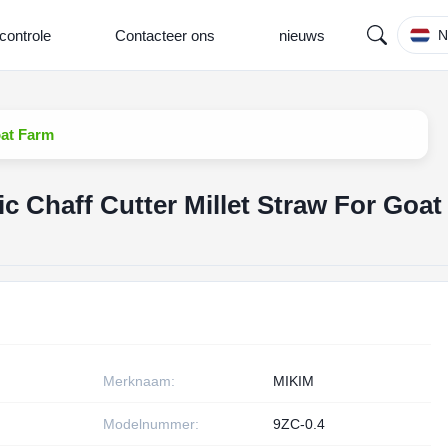
controle
Contacteer ons
nieuws
N
oat Farm
c Chaff Cutter Millet Straw For Goat
Merknaam:
MIKIM
Modelnummer:
9ZC-0.4