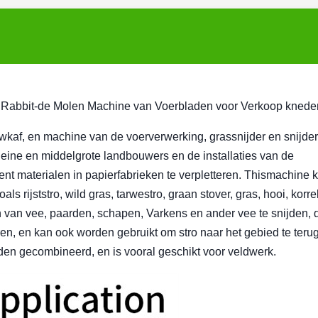
er Rabbit-de Molen Machine van Voerbladen voor Verkoop knede
ouwkaf, en machine van de voerverwerking, grassnijder en snijde
leine en middelgrote landbouwers en de installaties van de
t materialen in papierfabrieken te verpletteren. Thismachine 
s rijststro, wild gras, tarwestro, graan stover, gras, hooi, korrel
n van vee, paarden, schapen, Varkens en ander vee te snijden, 
en, en kan ook worden gebruikt om stro naar het gebied te teru
den gecombineerd, en is vooral geschikt voor veldwerk.