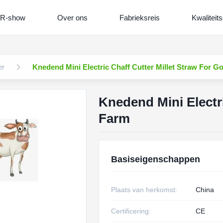
R-show
Over ons
Fabrieksreis
Kwaliteits
er
Knedend Mini Electric Chaff Cutter Millet Straw For G
Knedend Mini Electri
Farm
Basiseigenschappen
Plaats van herkomst:
China
Certificering:
CE