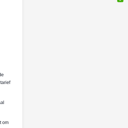
de
arief
aal
nt om