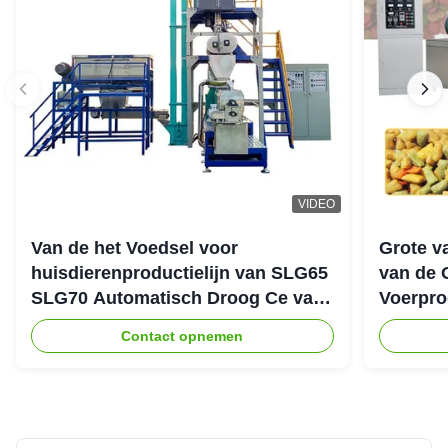
VIDEO
Van de het Voedsel voor
Grote v
huisdierenproductielijn van SLG65
van de 
SLG70 Automatisch Droog Ce van
Voerpro
de de Schroefextruder Parallel
Contact opnemen
Tweeling