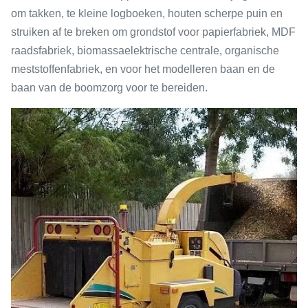
om takken, te kleine logboeken, houten scherpe puin en
struiken af te breken om grondstof voor papierfabriek, MDF
raadsfabriek, biomassaelektrische centrale, organische
meststoffenfabriek, en voor het modelleren baan en de
baan van de boomzorg voor te bereiden.