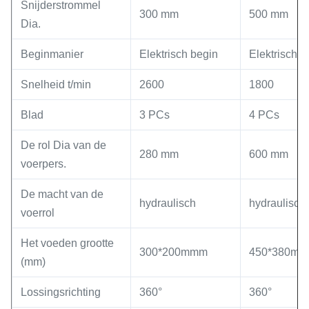
Snijderstrommel
300 mm
500 mm
Dia.
Beginmanier
Elektrisch begin
Elektrisch b
Snelheid t/min
2600
1800
Blad
3 PCs
4 PCs
De rol Dia van de
280 mm
600 mm
voerpers.
De macht van de
hydraulisch
hydraulisch
voerrol
Het voeden grootte
300*200mmm
450*380m
(mm)
Lossingsrichting
360°
360°