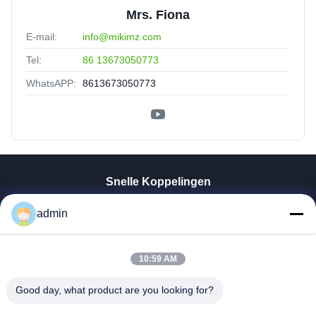
Mrs. Fiona
E-mail:
info@mikimz.com
Tel:
86 13673050773
WhatsAPP:
8613673050773
Snelle Koppelingen
Thuis
admin
Producten
VR-Show
10:59 AM
Over Ons
Fabrieksreis
Good day, what product are you looking for?
Kwaliteitscontrole
Contacteer Ons