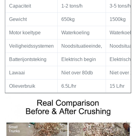
Capaciteit
1-2 tons/h
3-5 tons/h
Gewicht
650kg
1500kg
Motor koeltype
Waterkoeling
Waterkoelin
Veiligheidssystemen
Noodsituatieeinde,
Noodsituati
Batterijontsteking
Elektrisch begin
Elektrisch b
Lawaai
Niet over 80db
Niet over 1
Olieverbruik
6.5L/hr
15 L/hr