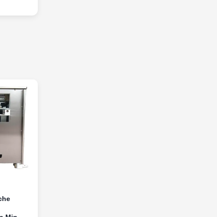
che
an Min