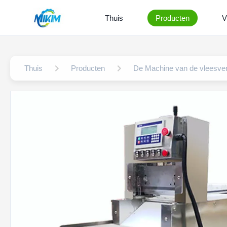
Thuis
Producten
V
Thuis
Producten
De Machine van de vleesve