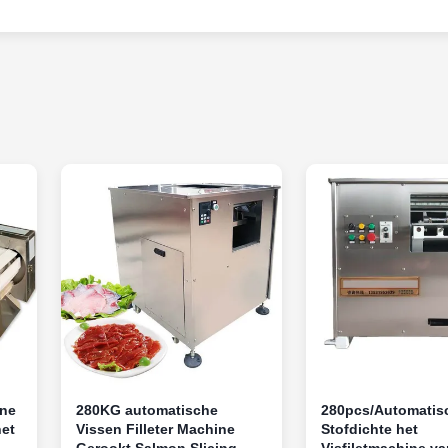
ine
280KG automatische
280pcs/Automatis
het
Vissen Filleter Machine
Stofdichte het
Gerookt Salmon Slicing
Visfiletmachine v