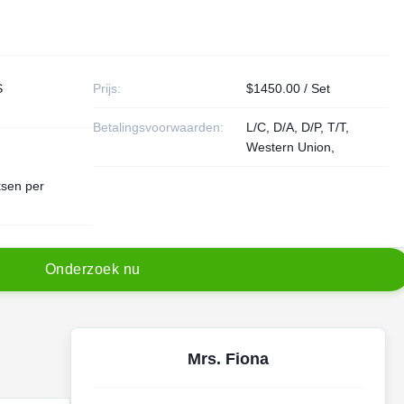
S
Prijs:
$1450.00 / Set
Betalingsvoorwaarden:
L/C, D/A, D/P, T/T,
Western Union,
ksen per
O
n
d
e
r
z
o
e
k
n
u
Mrs. Fiona