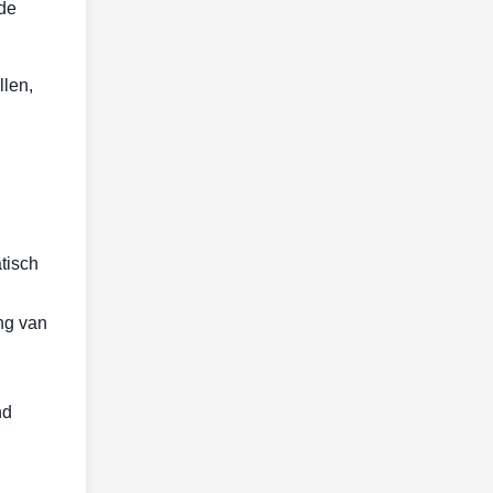
de
llen,
tisch
ng van
nd