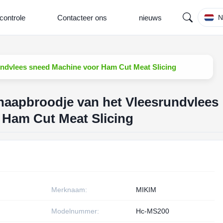
controle
Contacteer ons
nieuws
N
undvlees sneed Machine voor Ham Cut Meat Slicing
haapbroodje van het Vleesrundvlees
 Ham Cut Meat Slicing
Merknaam:
MIKIM
Modelnummer:
Hc-MS200