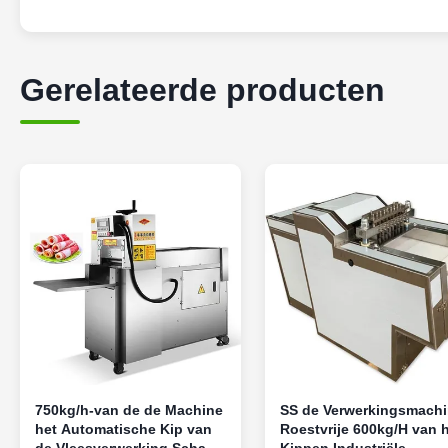
Gerelateerde producten
750kg/h-van de de Machine
SS de Verwerkingsmach
het Automatische Kip van
Roestvrije 600kg/H van 
de Vleesverwerking Schaap
Kippen Industriële