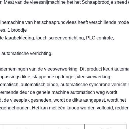
n Meat van de vleessnijmachine het het Schaapbroodje sneed 
hinemachine van het schaaprundvlees heeft verschillende mode
jes, 1 broodje
de laagbekleding, touch screenverrichting, PLC controle,
g automatische verrichting.
 ondernemingen van de vleesverwerking. Dit product keurt automa
aanpassingsdikte, stappende opdringer, vleesverwerking,
tomatisch, automatisch einde, automatische synchrone verrichti
chermende deur de gehele machine automatisch weg wordt
t de vleesplak gesneden, wordt de dikte aangepast, wordt het
 tegengehouden. Het kan met één knoop worden voltooid, redde