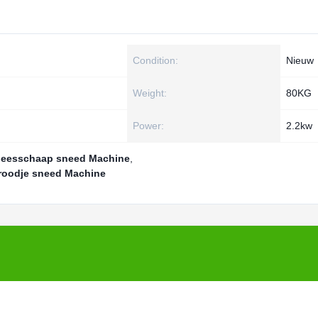
Condition:
Nieuw
Weight:
80KG
Power:
2.2kw
vleesschaap sneed Machine
,
broodje sneed Machine