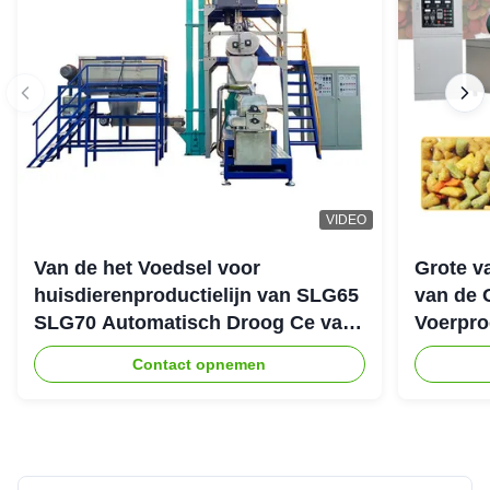
VIDEO
Van de het Voedsel voor
Grote v
huisdierenproductielijn van SLG65
van de 
SLG70 Automatisch Droog Ce van
Voerpro
de de Schroefextruder Parallel
Contact opnemen
Tweeling