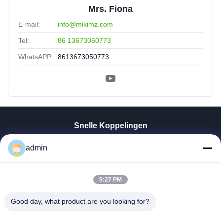
Mrs. Fiona
E-mail:
info@mikimz.com
Tel:
86 13673050773
WhatsAPP:
8613673050773
Snelle Koppelingen
Thuis
admin
Producten
VR-Show
Over Ons
5:27 PM
Fabrieksreis
Good day, what product are you looking for?
Kwaliteitscontrole
Contacteer Ons