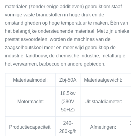
materialen (zonder enige additieven) gebruikt om staaf-
vormige vaste brandstoffen in hoge druk en de
omstandigheden op hoge temperatuur te maken. Één van
het belangrijke ondersteunende materiaal. Met zijn unieke
prestatiesvoordelen, worden de machines van de
zaagselhoutskool meer en meer wijd gebruikt op de
industrie, landbouw, de chemische industrie, metallurgie,
het verwarmen, barbecue en andere gebieden.
Materiaalmodel:
Zbj-50A
Materiaalgewicht:
18.5kw
Motormacht:
(380V
Uit staafdiameter:
50HZ)
240-
17
Productiecapaciteit:
Afmetingen:
280kg/h