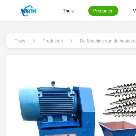
Thuis
Producten
V
Thuis
Producten
De Machine van de houtskoo