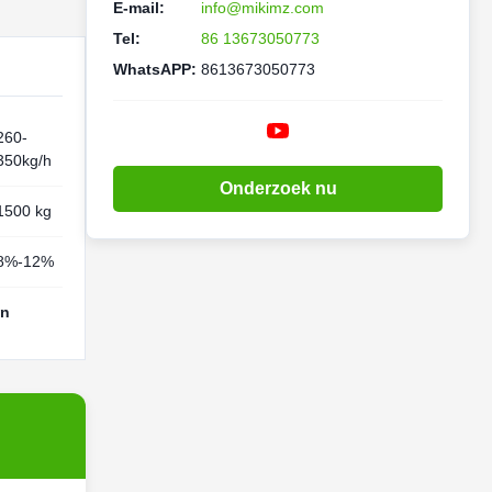
E-mail:
info@mikimz.com
Tel:
86 13673050773
WhatsAPP:
8613673050773
260-
350kg/h
Onderzoek nu
1500 kg
8%-12%
en