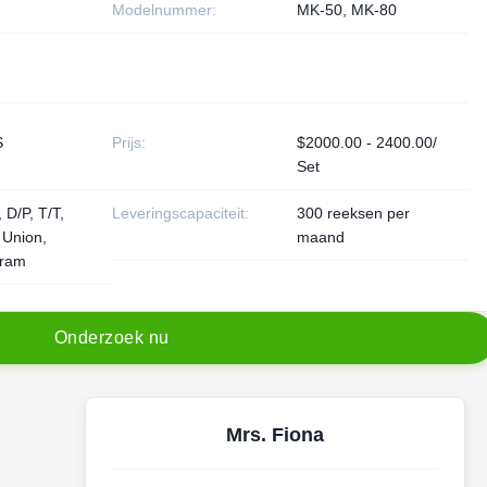
Modelnummer:
MK-50, MK-80
S
Prijs:
$2000.00 - 2400.00/
Set
 D/P, T/T,
Leveringscapaciteit:
300 reeksen per
 Union,
maand
ram
O
n
d
e
r
z
o
e
k
n
u
Mrs. Fiona