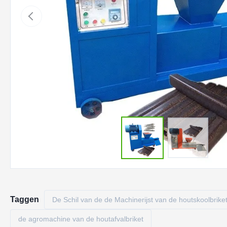
Taggen
De Schil van de de Machinerijst van de houtskoolbrike
de agromachine van de houtafvalbriket