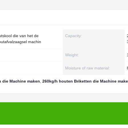
tskool die van het de
Capacity:
houtafvalzaagsel machin
Weight:
Moisture of raw material:
n die Machine maken
,
260kg/h houten Briketten die Machine mak