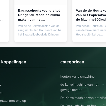
Bagassehoutskool die tot
Van de de Houtsko
Dringende Machine 50mm
van het Papierafv
e
maken van het
de Machine300kg
Machinezaagsel Dia
Koolstofstaal
e
Van de de Briketmachine van de
Van het de HoutskoolPa
zaagsel Houten Houtskool van het
van de briketmachine 
het Zaagsellogboek de Dringende
Houtskoolbriket de
ich
Machine De briketmachine heeft
Machinekubussen De 
diverse grondstoffen zoals
drijft Machine uit is het
 van
zaagsel, schaafsel,
belangrijkste vormende
,
bamboespaanders, schors, takken,
in zaagselproductielijn.
okkernoot, kastanjeshell, katoenen
gebruikt hoofdzakelijk
uten
steel, graan stover,
koolstofhoudende hout
e koppelingen
categorieën
zonnebloemsteel, grote haulm, ...
materialen zoals zaagse
rijstschil, ...
houten korrelsmachine
s
de korrelmachine van het
gevogeltevoer
en
De Korrelmachine van het vis
ntact met ons op
De Productielijn van het