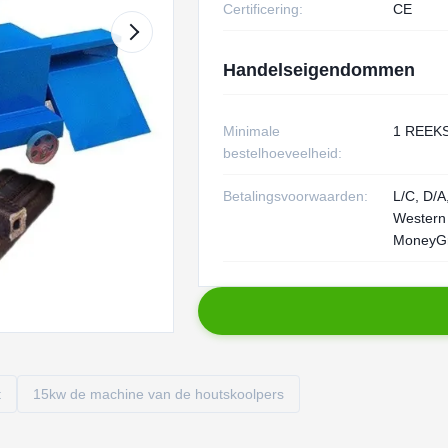
Certificering:
CE
Handelseigendommen
Minimale
1 REEK
bestelhoeveelheid:
Betalingsvoorwaarden:
L/C, D/A,
Western
MoneyG
t
15kw de machine van de houtskoolpers