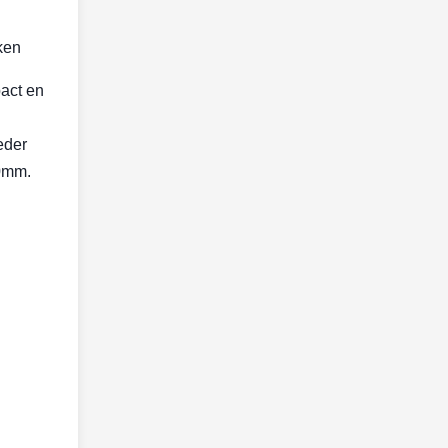
ken
act en
eder
80mm.