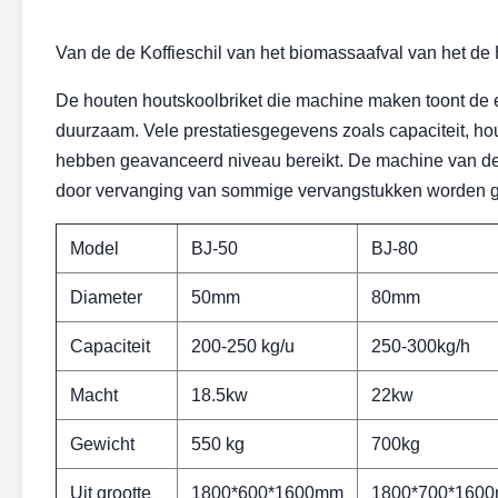
Van de de Koffieschil van het biomassaafval van het d
De houten houtskoolbriket die machine maken toont de 
duurzaam. Vele prestatiesgegevens zoals capaciteit, hout
hebben geavanceerd niveau bereikt. De machine van de 
door vervanging van sommige vervangstukken worden ge
Model
BJ-50
BJ-80
Diameter
50mm
80mm
Capaciteit
200-250 kg/u
250-300kg/h
Macht
18.5kw
22kw
Gewicht
550 kg
700kg
Uit grootte
1800*600*1600mm
1800*700*160