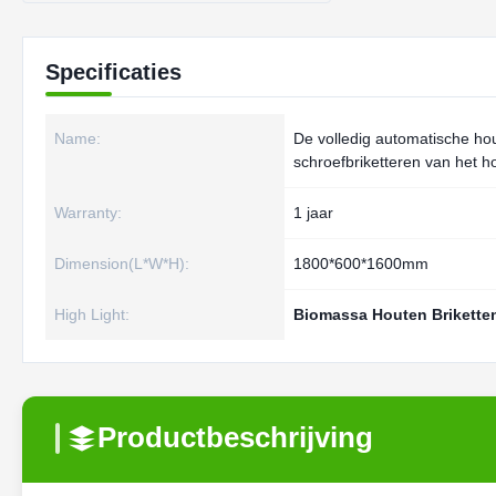
Specificaties
Name:
De volledig automatische hou
schroefbriketteren van het 
Warranty:
1 jaar
Dimension(L*W*H):
1800*600*1600mm
High Light:
Biomassa Houten Brikette
Productbeschrijving