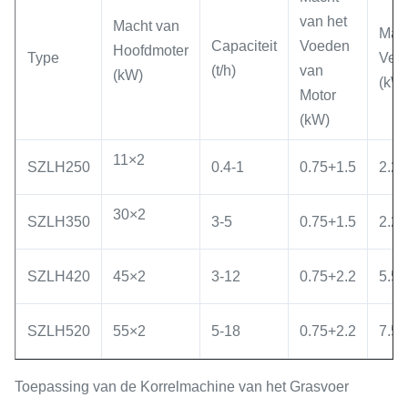
van het
Macht van
Mac
Capaciteit
Voeden
Hoofdmoter
Type
Vere
(t/h)
van
(kW)
(kW
Motor
(kW)
11×2
SZLH250
0.4-1
0.75+1.5
2.2
30×2
SZLH350
3-5
0.75+1.5
2.2
SZLH420
45×2
3-12
0.75+2.2
5.5
SZLH520
55×2
5-18
0.75+2.2
7.5
Toepassing van de Korrelmachine van het Grasvoer