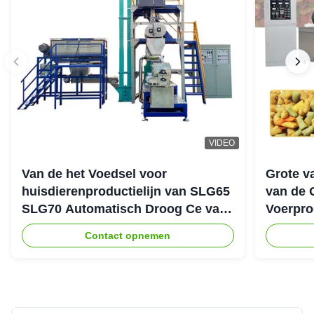
VIDEO
Van de het Voedsel voor
Grote v
huisdierenproductielijn van SLG65
van de 
SLG70 Automatisch Droog Ce van
Voerpro
de de Schroefextruder Parallel
Contact opnemen
Tweeling