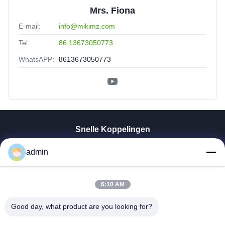
Mrs. Fiona
E-mail:
info@mikimz.com
Tel:
86 13673050773
WhatsAPP:
8613673050773
Snelle Koppelingen
Thuis
admin
Producten
VR-Show
Over Ons
6:10 AM
Fabrieksreis
Good day, what product are you looking for?
Kwaliteitscontrole
Contacteer Ons