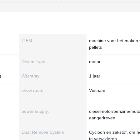
ITEM:
machine voor het maken 
pellets
Driven Type:
motor
)
Warranty:
1 jaar
show room:
Vietnam
power supply:
dieselmotor/benzine/mot
aangedreven
Dust Remove System:
Cycloon en zakstof, om he
te verwijderen