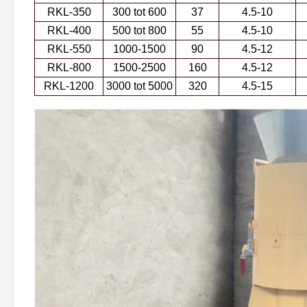
RKL-350
300 tot 600
37
4.5-10
RKL-400
500 tot 800
55
4.5-10
RKL-550
1000-1500
90
4.5-12
RKL-800
1500-2500
160
4.5-12
RKL-1200
3000 tot 5000
320
4.5-15