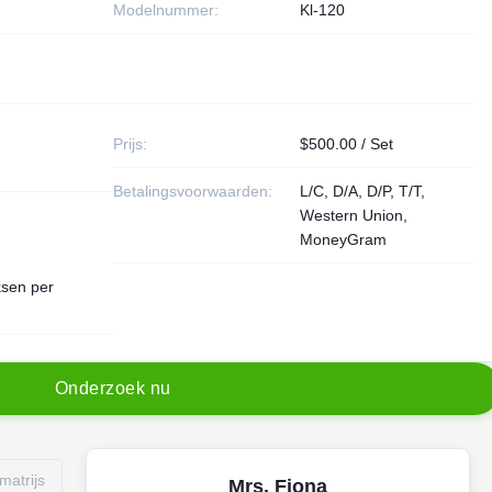
Modelnummer:
Kl-120
Prijs:
$500.00 / Set
Betalingsvoorwaarden:
L/C, D/A, D/P, T/T,
Western Union,
MoneyGram
ksen per
O
n
d
e
r
z
o
e
k
n
u
matrijs
Mrs. Fiona