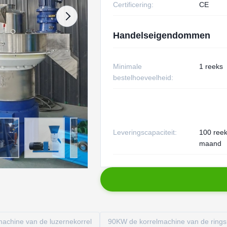
Certificering:
CE
Handelseigendommen
Minimale
1 reeks
bestelhoeveelheid:
Leveringscapaciteit:
100 ree
maand
 machine van de luzernekorrel
90KW de korrelmachine van de rings