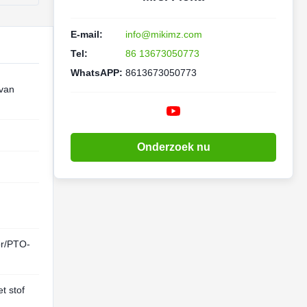
E-mail:
info@mikimz.com
Tel:
86 13673050773
WhatsAPP:
8613673050773
van
Onderzoek nu
or/PTO-
t stof