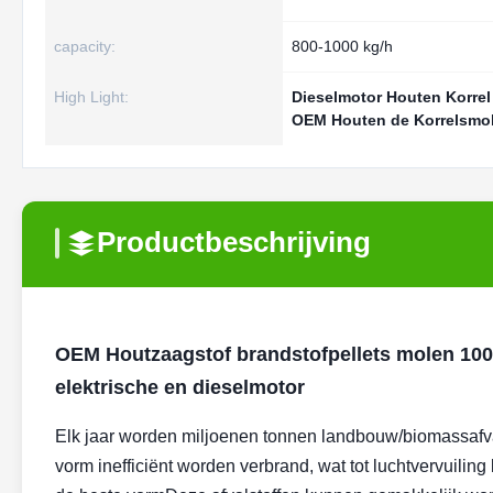
capacity:
800-1000 kg/h
High Light:
Dieselmotor Houten Korre
OEM Houten de Korrelsmol
Productbeschrijving
OEM Houtzaagstof brandstofpellets molen 10
elektrische en dieselmotor
Elk jaar worden miljoenen tonnen landbouw/biomassafval
vorm inefficiënt worden verbrand, wat tot luchtvervuilin