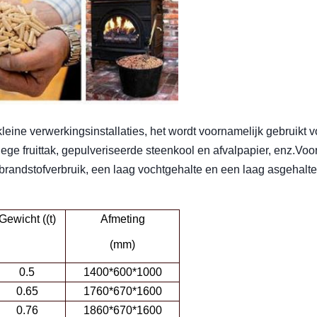
leine verwerkingsinstallaties, het wordt voornamelijk gebruikt v
 lege fruittak, gepulveriseerde steenkool en afvalpapier, enz.Vo
brandstofverbruik, een laag vochtgehalte en een laag asgehalte
Gewicht ((t)
Afmeting
(mm)
0.5
1400*600*1000
0.65
1760*670*1600
0.76
1860*670*1600