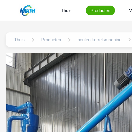
Thuis
Producten
V
Thuis
Producten
houten korrelsmachine