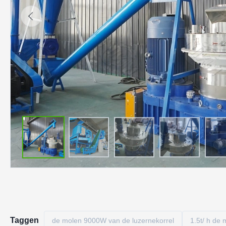
Taggen
de molen 9000W van de luzernekorrel
1.5t/ h de