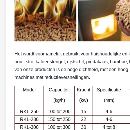
Het wordt voornamelijk gebruikt voor huishoudelijke en k
hout, stro, katoenstengel, rijstschil, pindakaas, bamboe,
van onze producten is de hoge dichtheid, met een hoog 
machines met reductieversnellingen.
Model
Capaciteit
Kracht
Specificatie
(kg/h)
(kw)
(mm)
RKL-250
100 tot 200
15
4-6
RKL-280
150 tot 250
22
4-6
RKL-300
100 tot 300
30
4 tot 8