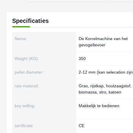
Specificaties
Name:
De Korrelmachine van het
gevogeltevoer
Weight (KG):
350
pellet diameter:
2-12 mm (kan selecation zijn
raw material:
Gras, rijstkap, houtzaagstof,
biomassa, stro, katoen
key selling:
Makkelijk te bedienen
certificate:
CE